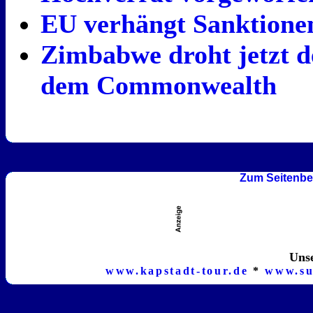
EU verhängt Sanktion
Zimbabwe droht jetzt d
dem Commonwealth
Zum Seitenbe
Unse
www.kapstadt-tour.de
*
www.su