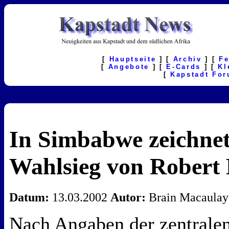
[
Hauptseite
] [
Archiv
] [
F
[
Angebote
] [
E-Cards
] [
Kl
[
Kapstadt Fo
In Simbabwe zeichnet 
Wahlsieg von Robert
Datum:
13.03.2002
Autor:
Brain Macaulay
Nach Angaben der zentral