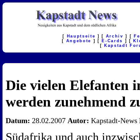
[
Hauptseite
] [
Archiv
] [
F
[
Angebote
] [
E-Cards
] [
Kl
[
Kapstadt Fo
Die vielen Elefanten 
werden zunehmend z
Datum:
28.02.2007
Autor:
Kapstadt-News
Südafrika und auch inzwisc