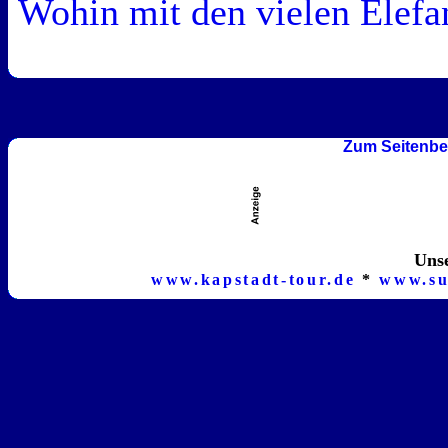
Wohin mit den vielen Elefa
Zum Seitenbe
Unse
www.kapstadt-tour.de
*
www.su