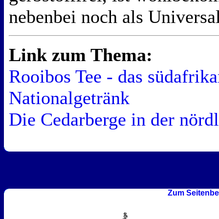
nebenbei noch als Universa
Link zum Thema:
Rooibos Tee - das südafrika
Nationalgetränk
Die Cedarberge in der nörd
Zum Seitenbe