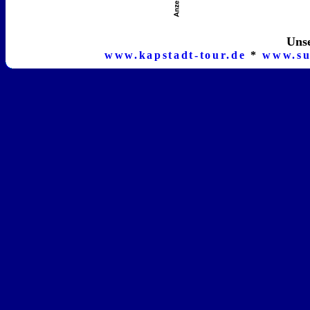
Unse
www.kapstadt-tour.de
*
www.su