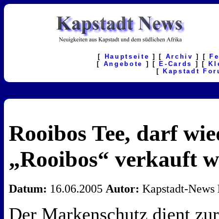
[
Hauptseite
] [
Archiv
] [
F
[
Angebote
] [
E-Cards
] [
Kl
[
Kapstadt Fo
Rooibos Tee, darf wie
„Rooibos“ verkauft w
Datum:
16.06.2005
Autor:
Kapstadt-News
Der Markenschutz dient zu