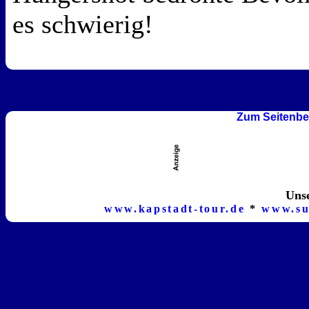
es schwierig!
Zum Seitenbe
Unse
www.kapstadt-tour.de
*
www.su