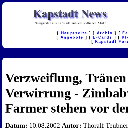
[
Hauptseite
] [
Archiv
] [
F
[
Angebote
] [
E-Cards
] [
Kl
[
Kapstadt Fo
Verzweiflung, Tränen
Verwirrung - Zimbab
Farmer stehen vor de
Datum:
10.08.2002
Autor:
Thoralf Teubne