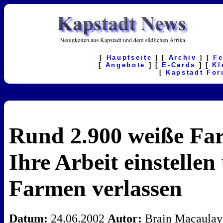
[
Hauptseite
] [
Archiv
] [
F
[
Angebote
] [
E-Cards
] [
Kl
[
Kapstadt Fo
Rund 2.900 weiße Fa
Ihre Arbeit einstellen
Farmen verlassen
Datum:
24.06.2002
Autor:
Brain Macaulay