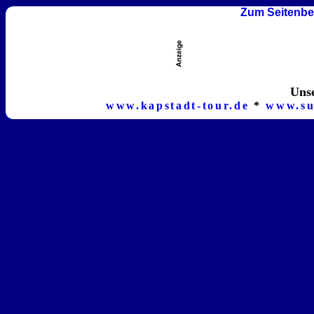
Zum Seitenbe
Unse
www.kapstadt-tour.de
*
www.su