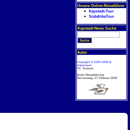
Unsere Online-Reiseführer
Kapstadt-Tour
SüdafrikaTour
Kapstadt-News Suche
Autor
Copyright © 2000-2008 &
Impressum
Th. Teubner
letzte Aktualisierung:
Donnerstag, 07 Februar 2008