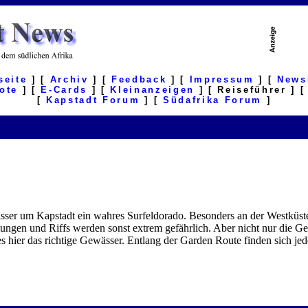
seite
] [
Archiv
] [
Feedback
] [
Impressum
] [
News
ote
] [
E-Cards
] [
Kleinanzeigen
] [ Reiseführer ] 
[
Kapstadt Forum
] [
Südafrika Forum
]
sser um Kapstadt ein wahres Surfeldorado. Besonders an der Westküst
mungen und Riffs werden sonst extrem gefährlich. Aber nicht nur die G
 es hier das richtige Gewässer. Entlang der Garden Route finden sich j