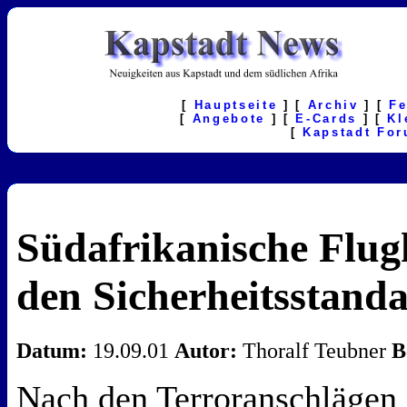
[
Hauptseite
] [
Archiv
] [
F
[
Angebote
] [
E-Cards
] [
Kl
[
Kapstadt Fo
Südafrikanische Flug
den Sicherheitsstanda
Datum:
19.09.01
Autor:
Thoralf Teubner
B
Nach den Terroranschlägen