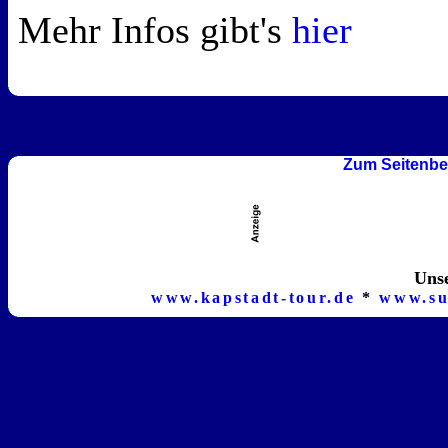
Mehr Infos gibt's
hier
Zum Seitenbe
Unse
www.kapstadt-tour.de
*
www.su