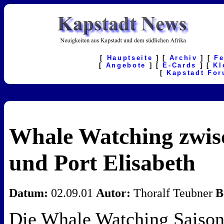
[
Hauptseite
] [
Archiv
] [
F
[
Angebote
] [
E-Cards
] [
Kl
[
Kapstadt Fo
Whale Watching zwis
und Port Elisabeth
Datum:
02.09.01
Autor:
Thoralf Teubner
B
Die Whale Watching Saison 