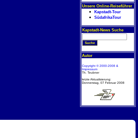
Unsere Online-Reiseführer
Kapstadt-Tour
SüdafrikaTour
Kapstadt-News Suche
Autor
Copyright © 2000-2008 &
Impressum
Th. Teubner
letzte Aktualisierung:
Donnerstag, 07 Februar 2008