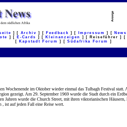
seite
] [
Archiv
] [
Feedback
] [
Impressum
] [
News
ote
] [
E-Cards
] [
Kleinanzeigen
] [ Reiseführer ] 
[
Kapstadt Forum
] [
Südafrika Forum
]
zten Wochenende im Oktober wieder einmal das Tulbagh Festival statt. A
egion gezeigt. Am 29. September 1969 wurde die Stadt durch ein Erdb
en Jahren wurde die Church Street, mit ihren viktorianischen Häusern, l
 ist auf jeden Fall eine Reise wert.