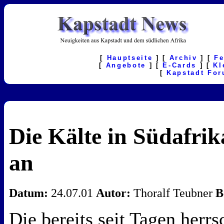
[
Hauptseite
] [
Archiv
] [
F
[
Angebote
] [
E-Cards
] [
Kl
[
Kapstadt Fo
Die Kälte in Südafrik
an
Datum:
24.07.01
Autor:
Thoralf Teubner
B
Die bereits seit Tagen herr