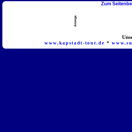
Zum Seitenbe
Unse
www.kapstadt-tour.de
*
www.su