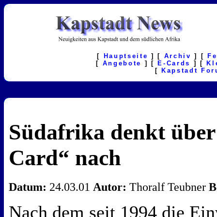
[
Hauptseite
] [
Archiv
] [
F
[
Angebote
] [
E-Cards
] [
Kl
[
Kapstadt Fo
Südafrika denkt über
Card“ nach
Datum:
24.03.01
Autor:
Thoralf Teubner
B
Nach dem seit 1994 die Ein