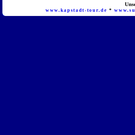
Unse
www.kapstadt-tour.de
*
www.su