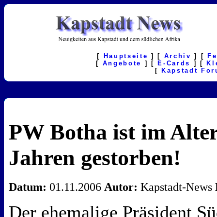
[
Hauptseite
] [
Archiv
] [
F
[
Angebote
] [
E-Cards
] [
Kl
[
Kapstadt Fo
PW Botha ist im Alter
Jahren gestorben!
Datum:
01.11.2006
Autor:
Kapstadt-News
Der ehemalige Präsident Süd