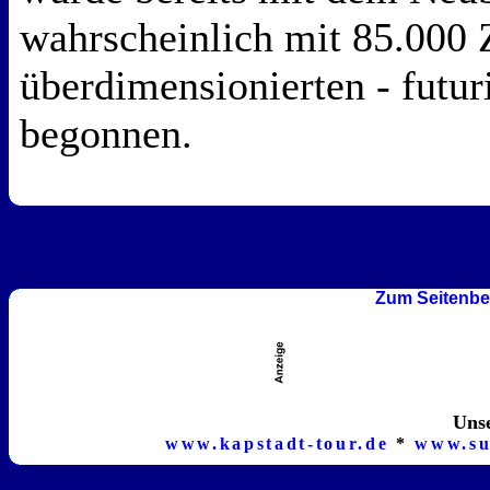
wahrscheinlich mit 85.000
überdimensionierten - futur
begonnen.
Zum Seitenbe
Unse
www.kapstadt-tour.de
*
www.su