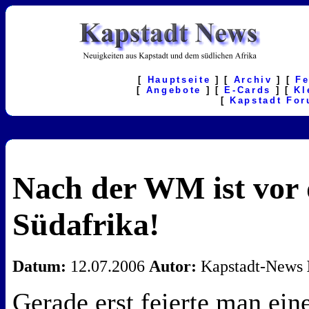
[
Hauptseite
] [
Archiv
] [
F
[
Angebote
] [
E-Cards
] [
Kl
[
Kapstadt Fo
Nach der WM ist vor
Südafrika!
Datum:
12.07.2006
Autor:
Kapstadt-News
Gerade erst feierte man ein