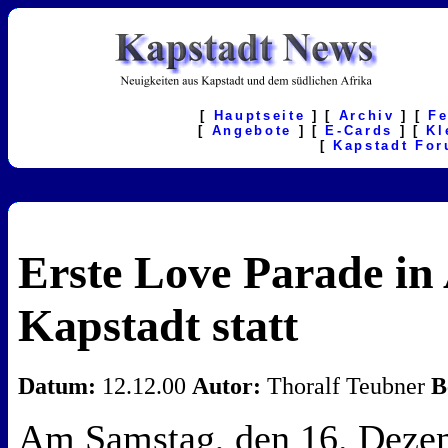
[
Hauptseite
] [
Archiv
] [
F
[
Angebote
] [
E-Cards
] [
Kl
[
Kapstadt Fo
Erste Love Parade in 
Kapstadt statt
Datum:
12.12.00
Autor:
Thoralf Teubner
B
Am Samstag, den 16. Dezem