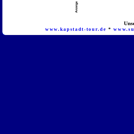
Unse
www.kapstadt-tour.de
*
www.su