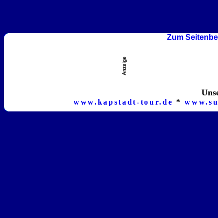
Zum Seitenbe
Unse
www.kapstadt-tour.de
*
www.su