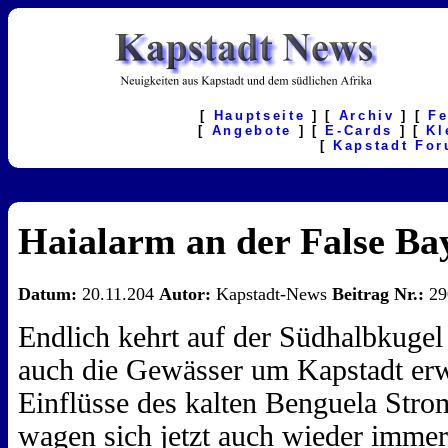
[
Hauptseite
] [
Archiv
] [
F
[
Angebote
] [
E-Cards
] [
Kl
[
Kapstadt Fo
Haialarm an der False Ba
Datum:
20.11.204
Autor:
Kapstadt-News
Beitrag Nr.:
29
Endlich kehrt auf der Südhalbkuge
auch die Gewässer um Kapstadt erwä
Einflüsse des kalten Benguela Stro
wagen sich jetzt auch wieder immer