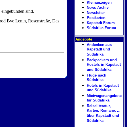
Kleinanzeigen
News-Archiv
s eingebunden sind.
Newsletter
Postkarten
Good Bye Lenin, Rosenstraße, Das
Kapstadt Forum
Südafrika Forum
Angebote
Andenken aus
Kapstadt und
Südafrika
Backpackers und
Hostels in Kapstadt
und Südafrika
Flüge nach
Südafrika
Hotels in Kapstadt
und Südafrika
Mietwagenangebote
für Südafrika
Reiseliteratur,
Karten, Romane, ...
über Kapstadt und
Südafrika