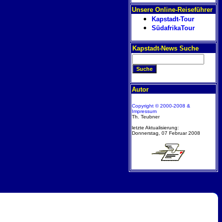
Unsere Online-Reiseführer
Kapstadt-Tour
SüdafrikaTour
Kapstadt-News Suche
Autor
Copyright © 2000-2008 &
Impressum
Th. Teubner
letzte Aktualisierung:
Donnerstag, 07 Februar 2008