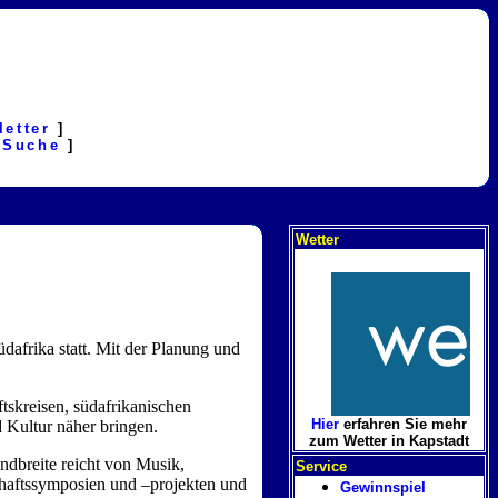
letter
]
[
Suche
]
Wetter
afrika statt. Mit der Planung und
skreisen, südafrikanischen
Hier
erfahren Sie mehr
 Kultur näher bringen.
zum Wetter in Kapstadt
ndbreite reicht von Musik,
Service
chaftssymposien und –projekten und
Gewinnspiel