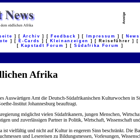
seite
] [
Archiv
] [
Feedback
] [
Impressum
] [
News
ote
] [
E-Cards
] [
Kleinanzeigen
] [ Reiseführer ] 
[
Kapstadt Forum
] [
Südafrika Forum
]
lichen Afrika
s Auswärtigen Amt die Deutsch-Südafrikanischen Kulturwochen in Süd
ethe-Institut Johannesburg beauftragt.
gierung möglichst vielen Südafrikanern, jungen Menschen, Wirtschaft
en und zuverlässigen Partner in Politik, Wirtschaft, Wissenschaft und
st vielfältig und nicht auf Kultur in engerem Sinn beschränkt. Die Ba
, Buchmessen und Lesereisen zu Bildungsmessen, Vorlesungen, Wissens