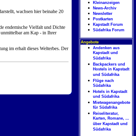
Kleinanzeigen
News-Archiv
arstellt, wachsen hier beinahe 20
Newsletter
Postkarten
Kapstadt Forum
nde endemische Vielfalt und Dichte
Südafrika Forum
 unmittelbar am Kap - in Ihrer
Angebote
Andenken aus
tung im erhalt dieses Welterbes. Der
Kapstadt und
Südafrika
Backpackers und
Hostels in Kapstadt
und Südafrika
Flüge nach
Südafrika
Hotels in Kapstadt
und Südafrika
Mietwagenangebote
für Südafrika
Reiseliteratur,
Karten, Romane, ...
über Kapstadt und
Südafrika