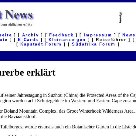
seite
] [
Archiv
] [
Feedback
] [
Impressum
] [
News
ote
] [
E-Cards
] [
Kleinanzeigen
] [ Reiseführer ] 
[
Kapstadt Forum
] [
Südafrika Forum
]
rerbe erklärt
seiner Jahrestagung in Suzhou (China) die Protected Areas of the C
l Region wurden acht Schutzgebiete im Western und Eastern Cape zusam
er Boland Mountain Complex, das Groot Winterhoek Wilderness Area, 
die Baviaanskloof.
afelberges, wurde erstmals auch ein Botanischer Garten in die Liste 