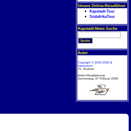
Unsere Online-Reiseführer
Kapstadt-Tour
SüdafrikaTour
Kapstadt-News Suche
Autor
Copyright © 2000-2008 &
Impressum
Th. Teubner
letzte Aktualisierung:
Donnerstag, 07 Februar 2008