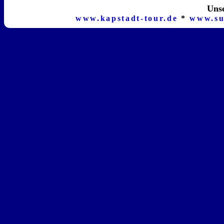
Unse
www.kapstadt-tour.de
*
www.su