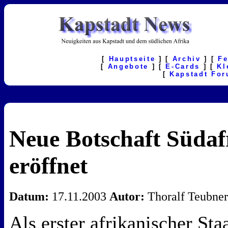
[
Hauptseite
] [
Archiv
] [
F
[
Angebote
] [
E-Cards
] [
Kl
[
Kapstadt Fo
Neue Botschaft Südafr
eröffnet
Datum:
17.11.2003
Autor:
Thoralf Teubne
Als erster afrikanischer Sta