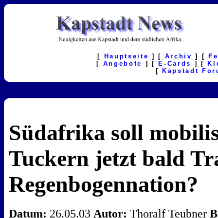
[
Hauptseite
] [
Archiv
] [
F
[
Angebote
] [
E-Cards
] [
Kl
[
Kapstadt Fo
Südafrika soll mobili
Tuckern jetzt bald Tr
Regenbogennation?
Datum:
26.05.03
Autor:
Thoralf Teubner
B