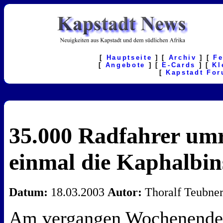
[
Hauptseite
] [
Archiv
] [
F
[
Angebote
] [
E-Cards
] [
Kl
[
Kapstadt Fo
35.000 Radfahrer um
einmal die Kaphalbin
Datum:
18.03.2003
Autor:
Thoralf Teubne
Am vergangen Wochenende