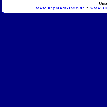
Unse
www.kapstadt-tour.de
*
www.su