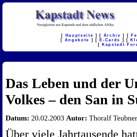
[
Hauptseite
] [
Archiv
] [
F
[
Angebote
] [
E-Cards
] [
Kl
[
Kapstadt Fo
Das Leben und der Un
Volkes – den San in 
Datum:
20.02.2003
Autor:
Thoralf Teubne
Über viele Jahrtausende hat