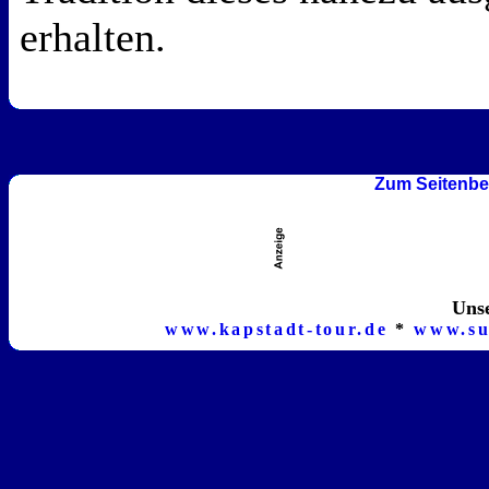
erhalten.
Zum Seitenbe
Unse
www.kapstadt-tour.de
*
www.su