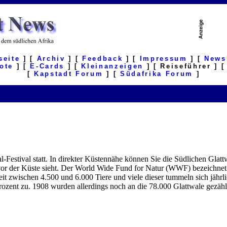
seite
] [
Archiv
] [
Feedback
] [
Impressum
] [
News
ote
] [
E-Cards
] [
Kleinanzeigen
] [ Reiseführer ] 
[
Kapstadt Forum
] [
Südafrika Forum
]
-Festival statt. In direkter Küstennähe können Sie die Südlichen Glatt
g vor der Küste sieht. Der World Wide Fund for Natur (WWF) bezeichne
t zwischen 4.500 und 6.000 Tiere und viele dieser tummeln sich jährli
ozent zu. 1908 wurden allerdings noch an die 78.000 Glattwale gezähl