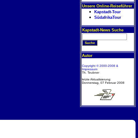
Unsere Online-Reiseführer
Kapstadt-Tour
SüdafrikaTour
Kapstadt-News Suche
Autor
Copyright © 2000-2008 &
Impressum
Th. Teubner
letzte Aktualisierung:
Donnerstag, 07 Februar 2008