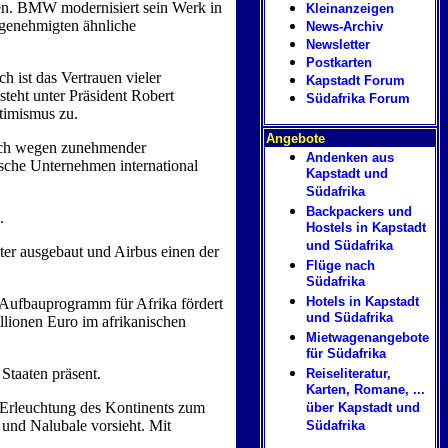
men. BMW modernisiert sein Werk in
Kleinanzeigen
 genehmigten ähnliche
News-Archiv
Newsletter
Postkarten
h ist das Vertrauen vieler
Kapstadt Forum
teht unter Präsident Robert
Südafrika Forum
timismus zu.
Angebote
uch wegen zunehmender
Andenken aus
sche Unternehmen international
Kapstadt und
Südafrika
Backpackers und
s.
Hostels in Kapstadt
und Südafrika
ter ausgebaut und Airbus einen der
Flüge nach
Südafrika
Hotels in Kapstadt
-Aufbauprogramm für Afrika fördert
und Südafrika
lionen Euro im afrikanischen
Mietwagenangebote
für Südafrika
 Staaten präsent.
Reiseliteratur,
Karten, Romane, ...
 Erleuchtung des Kontinents zum
über Kapstadt und
und Nalubale vorsieht. Mit
Südafrika