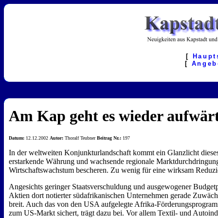
[
Haupt
[
Angeb
Am Kap geht es wieder aufwär
Datum:
12.12.2002
Autor:
Thoralf Teubner
Beitrag Nr.:
197
In der weltweiten Konjunkturlandschaft kommt ein Glanzlicht diese
erstarkende Währung und wachsende regionale Marktdurchdringung l
Wirtschaftswachstum bescheren. Zu wenig für eine wirksam Reduzier
Angesichts geringer Staatsverschuldung und ausgewogener Budgetpo
Aktien dort notierter südafrikanischen Unternehmen gerade Zuwäc
breit. Auch das von den USA aufgelegte Afrika-Förderungsprogra
zum US-Markt sichert, trägt dazu bei. Vor allem Textil- und Autoin