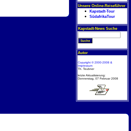
Unsere Online-Reiseführer
Kapstadt-Tour
SüdafrikaTour
Kapstadt-News Suche
Autor
Copyright © 2000-2008 &
Impressum
Th. Teubner
letzte Aktualisierung:
Donnerstag, 07 Februar 2008