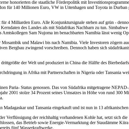
rne honorierten die staatliche Förderpolitik mit Investitionsprogram
ndon für 140 Millionen Euro, VW in Uitenhagen und Toyota in Durban
für 4 Milliarden Euro. Alle Konjunktursignale stehen auf grün - dennoc
en Kerndaten des Landes als mit Südafrikas Nachbarn zu tun. Simbabwe s
es Amtskollegen Sam Nujoma im benachbarten Namibia lässt wenig Op
r Mosambik und Malawi bis nach Namibia. Viele Investoren zögern a
tiven Bergbau zwingend vorschreiben. Dennoch haben sich südafrikani
 drittgrößte der Welt und produziert in China die Hälfte des Bierbedarf
chdringung in Afrika mit Partnerschaften in Nigeria oder Tansania wei
.
 einen Paria- Status genossen. Das von Südafrika mitgetragene NEPAD
jahr 2001 stolze 34 Prozent seines Umsatzes in Höhe von rund 300 Mil
da.
 in Madagaskar und Tansania eingekauft und ist nun in 13 afrikanischen
 Verflüssigung der reichhaltig vorhandenen Kohle hat, setzt sich die
hlossen, das Betrieb sowie Energie-Vermarktung der Staudämme Kiira 
ereits fünf Wasserkraftwerke.