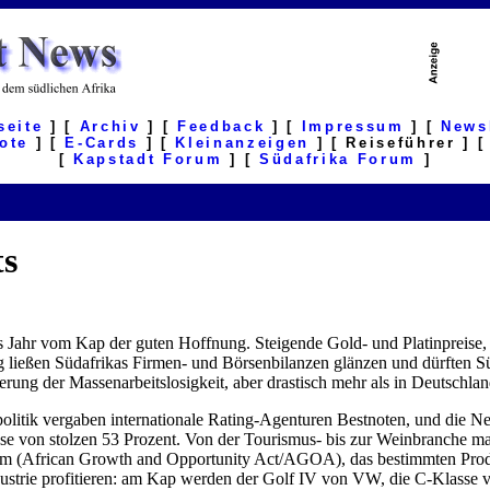
seite
] [
Archiv
] [
Feedback
] [
Impressum
] [
News
ote
] [
E-Cards
] [
Kleinanzeigen
] [ Reiseführer ] 
[
Kapstadt Forum
] [
Südafrika Forum
]
ts
s Jahr vom Kap der guten Hoffnung. Steigende Gold- und Platinpreise,
ießen Südafrikas Firmen- und Börsenbilanzen glänzen und dürften Süd
ung der Massenarbeitslosigkeit, aber drastisch mehr als in Deutschlan
litik vergaben internationale Rating-Agenturen Bestnoten, und die N
hse von stolzen 53 Prozent. Von der Tourismus- bis zur Weinbranche
mm (African Growth and Opportunity Act/AGOA), das bestimmten Produ
dustrie profitieren: am Kap werden der Golf IV von VW, die C-Klasse 