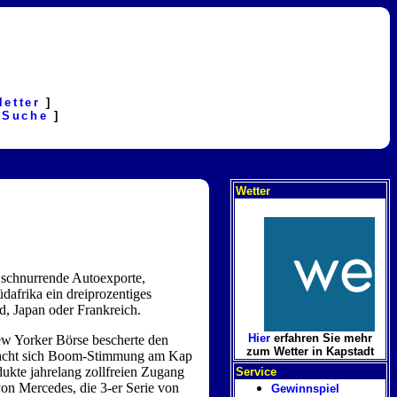
letter
]
[
Suche
]
Wetter
 schnurrende Autoexporte,
afrika ein dreiprozentiges
d, Japan oder Frankreich.
Hier
erfahren Sie mehr
ew Yorker Börse bescherte den
zum Wetter in Kapstadt
 macht sich Boom-Stimmung am Kap
kte jahrelang zollfreien Zugang
Service
von Mercedes, die 3-er Serie von
Gewinnspiel