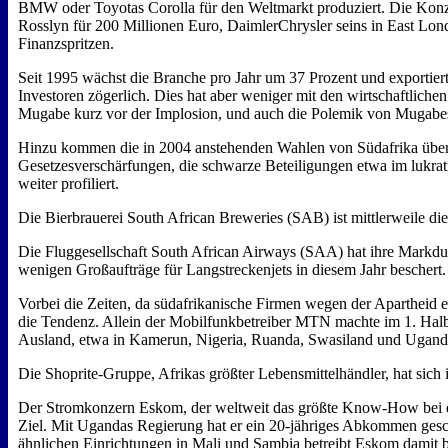
BMW oder Toyotas Corolla für den Weltmarkt produziert. Die Konze
Rosslyn für 200 Millionen Euro, DaimlerChrysler seins in East Lo
Finanzspritzen.
Seit 1995 wächst die Branche pro Jahr um 37 Prozent und exportiert 
Investoren zögerlich. Dies hat aber weniger mit den wirtschaftlich
Mugabe kurz vor der Implosion, und auch die Polemik von Mugab
Hinzu kommen die in 2004 anstehenden Wahlen von Südafrika übe
Gesetzesverschärfungen, die schwarze Beteiligungen etwa im lukra
weiter profiliert.
Die Bierbrauerei South African Breweries (SAB) ist mittlerweile die
Die Fluggesellschaft South African Airways (SAA) hat ihre Markdur
wenigen Großaufträge für Langstreckenjets in diesem Jahr beschert
Vorbei die Zeiten, da südafrikanische Firmen wegen der Apartheid
die Tendenz. Allein der Mobilfunkbetreiber MTN machte im 1. Halb
Ausland, etwa in Kamerun, Nigeria, Ruanda, Swasiland und Ugan
Die Shoprite-Gruppe, Afrikas größter Lebensmittelhändler, hat sich
Der Stromkonzern Eskom, der weltweit das größte Know-How bei der
Ziel. Mit Ugandas Regierung hat er ein 20-jähriges Abkommen gesc
ähnlichen Einrichtungen in Mali und Sambia betreibt Eskom damit b