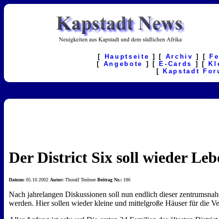
[
Hauptseite
] [
Archiv
] [
F
[
Angebote
] [
E-Cards
] [
Kl
[
Kapstadt Fo
Der District Six soll wieder Leb
Datum:
05.10.2002
Autor:
Thoralf Teubner
Beitrag Nr.:
186
Nach jahrelangen Diskussionen soll nun endlich dieser zentrumsnahe
werden. Hier sollen wieder kleine und mittelgroße Häuser für die Ve