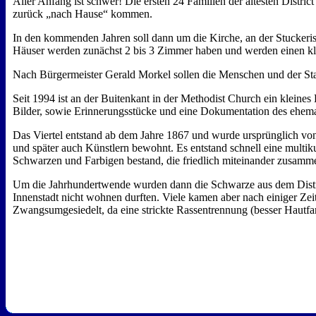
Aller Anfang ist schwer! Die ersten 24 Familien der ältesten Dist
zurück „nach Hause“ kommen.
In den kommenden Jahren soll dann um die Kirche, an der Stuckeris
Häuser werden zunächst 2 bis 3 Zimmer haben und werden einen kl
Nach Bürgermeister Gerald Morkel sollen die Menschen und der Stadt
Seit 1994 ist an der Buitenkant in der Methodist Church ein kleines
Bilder, sowie Erinnerungsstücke und eine Dokumentation des ehemal
Das Viertel entstand ab dem Jahre 1867 und wurde ursprünglich v
und später auch Künstlern bewohnt. Es entstand schnell eine multik
Schwarzen und Farbigen bestand, die friedlich miteinander zusamm
Um die Jahrhundertwende wurden dann die Schwarze aus dem Distric
Innenstadt nicht wohnen durften. Viele kamen aber nach einiger Ze
Zwangsumgesiedelt, da eine strickte Rassentrennung (besser Hautf