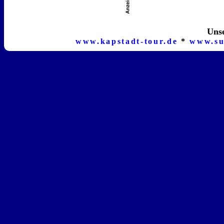
Unse
www.kapstadt-tour.de
*
www.su