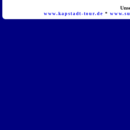
Unse
www.kapstadt-tour.de
*
www.su