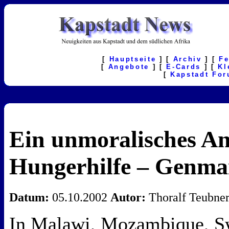
[
Hauptseite
] [
Archiv
] [
F
[
Angebote
] [
E-Cards
] [
Kl
[
Kapstadt Fo
Ein unmoralisches An
Hungerhilfe – Genmai
Datum:
05.10.2002
Autor:
Thoralf Teubne
In Malawi, Mozambique, S