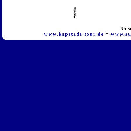
Unse
www.kapstadt-tour.de
*
www.su