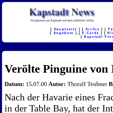
[
Hauptseite
] [
Archiv
] [
F
[
Angebote
] [
E-Cards
] [
Kl
[
Kapstadt Fo
Verölte Pinguine von
Datum:
15.07.00
Autor:
Thoralf Teubner
B
Nach der Havarie eines Frac
in der Table Bay, hat der In