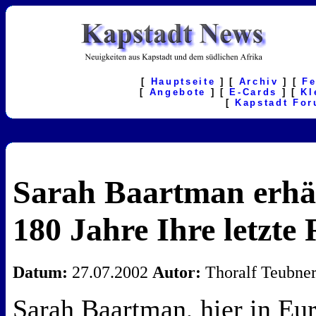
[
Hauptseite
] [
Archiv
] [
F
[
Angebote
] [
E-Cards
] [
Kl
[
Kapstadt Fo
Sarah Baartman erhä
180 Jahre Ihre letzte 
Datum:
27.07.2002
Autor:
Thoralf Teubne
Sarah Baartman, hier in Eur