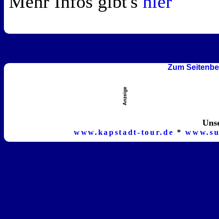
Mehr Infos gibt's
hier
Zum Seitenbe
Unse
www.kapstadt-tour.de
*
www.su