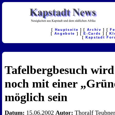
[
Hauptseite
] [
Archiv
] [
F
[
Angebote
] [
E-Cards
] [
Kl
[
Kapstadt Fo
Tafelbergbesuch wird
noch mit einer „Grün
möglich sein
Datum:
15.06.2002
Autor:
Thoralf Teubne