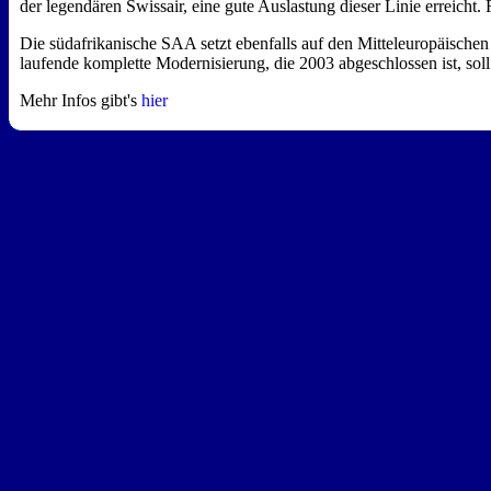
der legendären Swissair, eine gute Auslastung dieser Linie erreicht.
Die südafrikanische SAA setzt ebenfalls auf den Mitteleuropäische
laufende komplette Modernisierung, die 2003 abgeschlossen ist, soll
Mehr Infos gibt's
hier