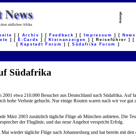
seite
] [
Archiv
] [
Feedback
] [
Impressum
] [
News
ote
] [
E-Cards
] [
Kleinanzeigen
] [ Reiseführer ] 
[
Kapstadt Forum
] [
Südafrika Forum
]
auf Südafrika
en 2001 etwa 210.000 Besucher aus Deutschland nach Südafrika. Auf fa
ch hohe Verluste gebucht. Nur einige Routen waren nach wir vor gut au
e März 2003 zusätzlich tägliche Flüge ab München anbieten. Die Tes
sesprecher der Fluglinie, und das neue Angebot verspricht Erfolg.
 Mai wieder tägliche Flüge nach Johannesburg und hat bereits mit den