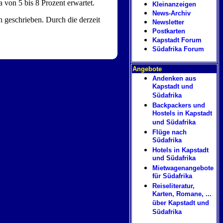
a von 5 bis 8 Prozent erwartet.
Kleinanzeigen
News-Archiv
 geschrieben. Durch die derzeit
Newsletter
Postkarten
Kapstadt Forum
Südafrika Forum
Angebote
Andenken aus
Kapstadt und
Südafrika
Backpackers und
Hostels in Kapstadt
und Südafrika
Flüge nach
Südafrika
Hotels in Kapstadt
und Südafrika
Mietwagenangebote
für Südafrika
Reiseliteratur,
Karten, Romane, ...
über Kapstadt und
Südafrika