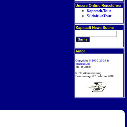
Unsere Online-Reiseführer
Kapstadt-Tour
SüdafrikaTour
Kapstadt-News Suche
Autor
Copyright © 2000-2008 &
Impressum
Th. Teubner
letzte Aktualisierung:
Donnerstag, 07 Februar 2008