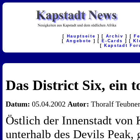
[
Hauptseite
] [
Archiv
] [
F
[
Angebote
] [
E-Cards
] [
Kl
[
Kapstadt Fo
Das District Six, ein t
Datum:
05.04.2002
Autor:
Thoralf Teubne
Östlich der Innenstadt von 
unterhalb des Devils Peak, g