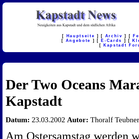
[
Hauptseite
] [
Archiv
] [
F
[
Angebote
] [
E-Cards
] [
Kl
[
Kapstadt Fo
Der Two Oceans Mara
Kapstadt
Datum:
23.03.2002
Autor:
Thoralf Teubne
Am Ostersamstag werden wi