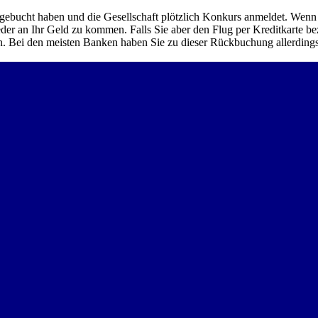
, gebucht haben und die Gesellschaft plötzlich Konkurs anmeldet. Wen
er an Ihr Geld zu kommen. Falls Sie aber den Flug per Kreditkarte beza
 Bei den meisten Banken haben Sie zu dieser Rückbuchung allerdings