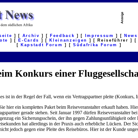
seite
] [
Archiv
] [
Feedback
] [
Impressum
] [
News
ote
] [
E-Cards
] [
Kleinanzeigen
] [ Reiseführer ] 
[
Kapstadt Forum
] [
Südafrika Forum
]
im Konkurs einer Fluggesellsch
 ist in der Regel der Fall, wenn ein Vertragspartner pleite (Konkurs, I
ie hier ein komplettes Paket beim Reiseveranstalter erkauft haben. Hie
agspartner gerade stehen. Seit Januar 1997 dürfen Reiseveranstalter be
nzug ein Sicherungsschein, der ihn gegen Zahlungsunfähigkeit oder K
eisekunden hat allerdings in der Praxis auch erhebliche Lücken. Der Si
nicht jedoch gegen eine Pleite des Reisebüros. Hier ist der Kunde ung