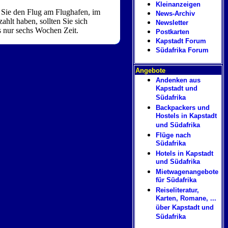
Kleinanzeigen
n Sie den Flug am Flughafen, im
News-Archiv
hlt haben, sollten Sie sich
Newsletter
 nur sechs Wochen Zeit.
Postkarten
Kapstadt Forum
Südafrika Forum
Angebote
Andenken aus
Kapstadt und
Südafrika
Backpackers und
Hostels in Kapstadt
und Südafrika
Flüge nach
Südafrika
Hotels in Kapstadt
und Südafrika
Mietwagenangebote
für Südafrika
Reiseliteratur,
Karten, Romane, ...
über Kapstadt und
Südafrika