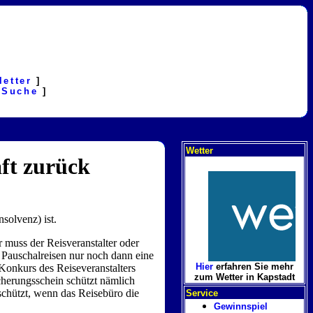
letter
]
[
Suche
]
Wetter
aft zurück
nsolvenz) ist.
r muss der Reisveranstalter oder
i Pauschalreisen nur noch dann eine
Hier
erfahren Sie mehr
onkurs des Reiseveranstalters
zum Wetter in Kapstadt
cherungsschein schützt nämlich
eschützt, wenn das Reisebüro die
Service
Gewinnspiel