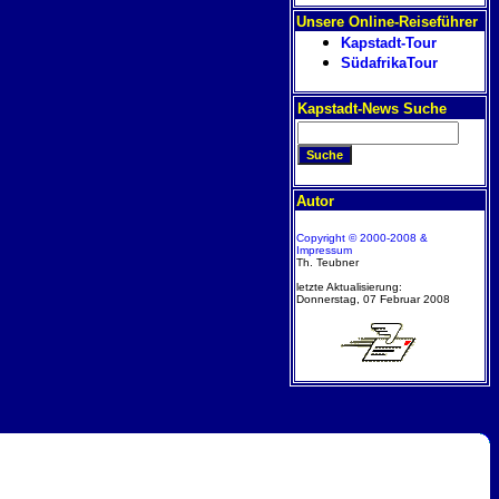
Unsere Online-Reiseführer
Kapstadt-Tour
SüdafrikaTour
Kapstadt-News Suche
Autor
Copyright © 2000-2008 &
Impressum
Th. Teubner
letzte Aktualisierung:
Donnerstag, 07 Februar 2008